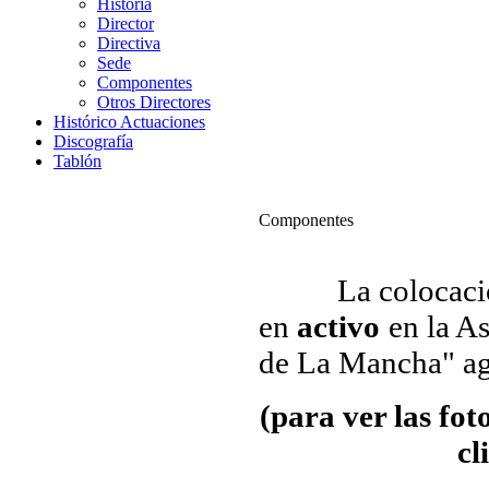
Historia
Director
Directiva
Sede
Componentes
Otros Directores
Histórico Actuaciones
Discografía
Tablón
Componentes
La colocación y
en
activo
en la A
de La Mancha" ag
(para ver las fo
cl